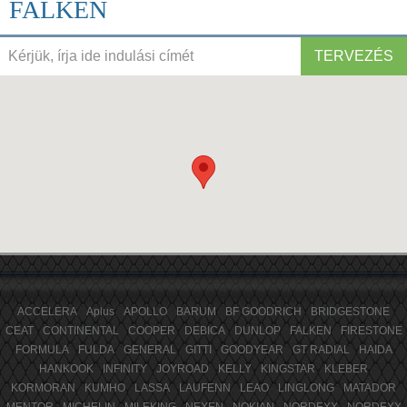
FALKEN
TERVEZÉS
ACCELERA
Aplus
APOLLO
BARUM
BF GOODRICH
BRIDGESTONE
CEAT
CONTINENTAL
COOPER
DEBICA
DUNLOP
FALKEN
FIRESTONE
FORMULA
FULDA
GENERAL
GITTI
GOODYEAR
GT RADIAL
HAIDA
HANKOOK
INFINITY
JOYROAD
KELLY
KINGSTAR
KLEBER
KORMORAN
KUMHO
LASSA
LAUFENN
LEAO
LINGLONG
MATADOR