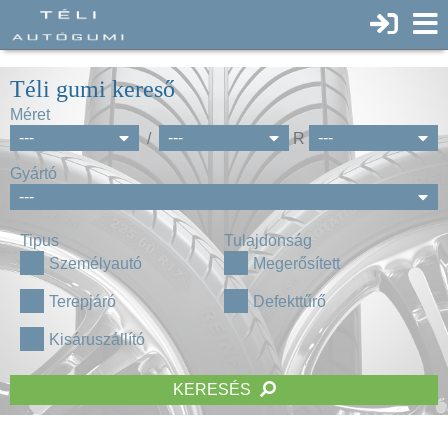
Téli gumi kereső
Méret
/
R
Gyártó
Tipus
Tulajdonság
Személyautó
Megerősített
Terepjáró
Defekttűrő
Kisáruszállító
KERESÉS