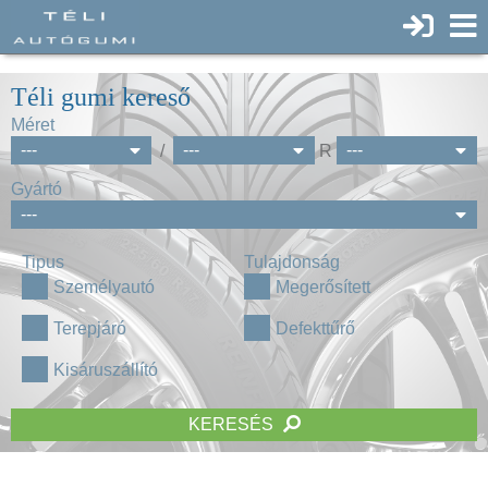
Téli gumi kereső
Méret
/
R
Gyártó
Tipus
Tulajdonság
Személyautó
Megerősített
Terepjáró
Defekttűrő
Kisáruszállító
KERESÉS